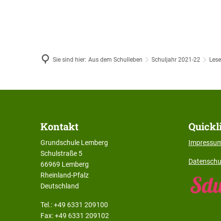
Sie sind hier:
Aus dem Schulleben
Schuljahr 2021-22
Lese
gespenst
Kontakt
Quickl
Grundschule Lemberg
Impressu
Schulstraße 5
Datenschu
66969 Lemberg
Rheinland-Pfalz
Deutschland
Tel.: +49 6331 209100
Fax: +49 6331 209102